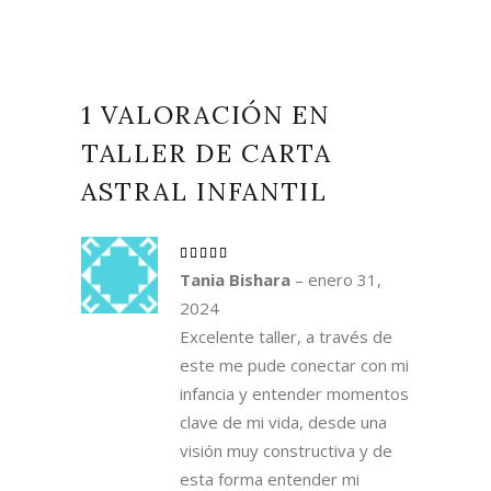
1 VALORACIÓN EN
TALLER DE CARTA
ASTRAL INFANTIL
Valorado
con
5
Tania Bishara
–
enero 31,
de 5
2024
Excelente taller, a través de
este me pude conectar con mi
infancia y entender momentos
clave de mi vida, desde una
visión muy constructiva y de
esta forma entender mi