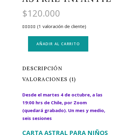
$
120.000
(
1
valoración de cliente)
Valorado
1
con
5.00
de 5
en
AÑADIR AL CARRITO
base a
valoración
de un
cliente
DESCRIPCIÓN
VALORACIONES (1)
Desde el martes 4 de octubre, a las
19:00 hrs de Chile, por Zoom
(quedará grabado). Un mes y medio,
seis sesiones
CARTA ASTRAL PARA NIÑOS