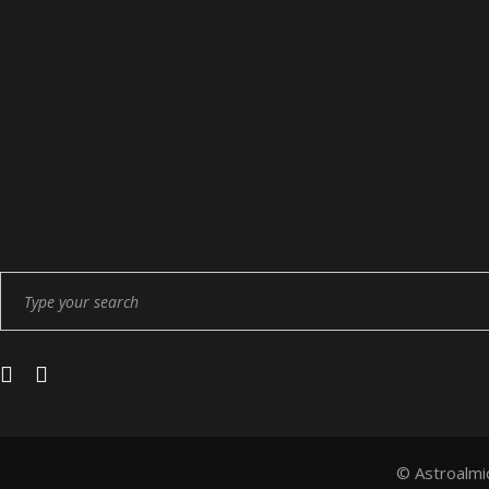
Search
for:
© Astroalmi